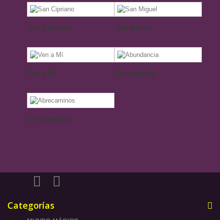
San Cipriano
San Miguel
Ven a Mí
Abundancia
Abrecaminos
Categorías